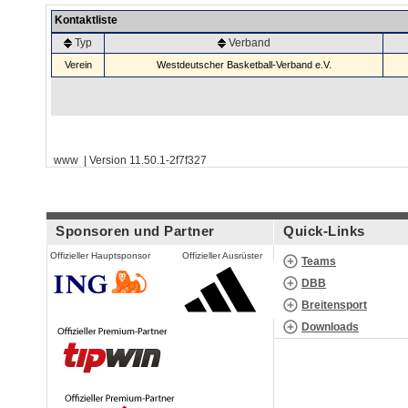
Kontaktliste
Typ
Verband
Verein
Westdeutscher Basketball-Verband e.V.
www | Version 11.50.1-2f7f327
Sponsoren und Partner
Quick-Links
Offizieller Hauptsponsor
Offizieller Ausrüster
Teams
DBB
Breitensport
Downloads