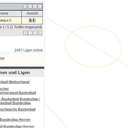
sname
Ansicht
erg e.V.
e 1 / 1 (1 Treffer insgesamt)
2457 Ligen online
ige
nen und Ligen
tball-Weltverband
scher
portverband Basketball
Basketball Bundesliga /
ketball Bundesliga
Nachwuchs Basketball
 Bundesliga Herren
all Bundesliga Herren