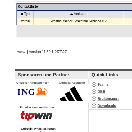
Kontaktliste
Typ
Verband
Verein
Westdeutscher Basketball-Verband e.V.
www | Version 11.50.1-2f7f327
Sponsoren und Partner
Quick-Links
Offizieller Hauptsponsor
Offizieller Ausrüster
Teams
DBB
Breitensport
Downloads