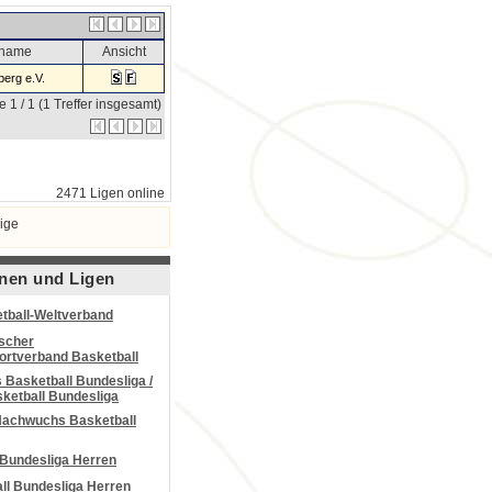
sname
Ansicht
erg e.V.
e 1 / 1 (1 Treffer insgesamt)
2471 Ligen online
ige
nen und Ligen
tball-Weltverband
scher
portverband Basketball
Basketball Bundesliga /
ketball Bundesliga
Nachwuchs Basketball
 Bundesliga Herren
all Bundesliga Herren