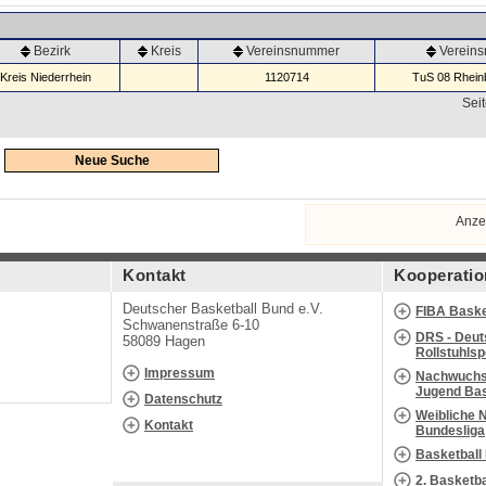
Bezirk
Kreis
Vereinsnummer
Verein
Kreis Niederrhein
1120714
TuS 08 Rheinb
Seit
Neue Suche
Anze
Kontakt
Kooperatio
Deutscher Basketball Bund e.V.
FIBA Baske
Schwanenstraße 6-10
DRS - Deut
58089 Hagen
Rollstuhls
Impressum
Nachwuchs 
Jugend Bas
Datenschutz
Weibliche 
Kontakt
Bundesliga
Basketball
2. Basketb