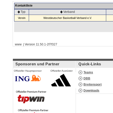
Kontaktliste
Typ
Verband
Verein
Westdeutscher Basketball-Verband e.V.
www | Version 11.50.1-2f7f327
Sponsoren und Partner
Quick-Links
Offizieller Hauptsponsor
Offizieller Ausrüster
Teams
DBB
Breitensport
Downloads