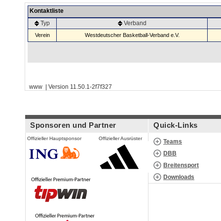
Kontaktliste
Typ
Verband
Verein
Westdeutscher Basketball-Verband e.V.
www | Version 11.50.1-2f7f327
Sponsoren und Partner
Quick-Links
Offizieller Hauptsponsor
Offizieller Ausrüster
Teams
DBB
Breitensport
Downloads