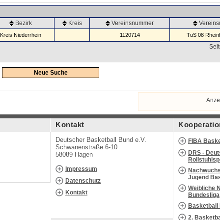
Bezirk
Kreis
Vereinsnummer
Verein
Kreis Niederrhein
1120714
TuS 08 Rheinb
Seit
Neue Suche
Anze
Kontakt
Kooperatio
Deutscher Basketball Bund e.V.
FIBA Baske
Schwanenstraße 6-10
DRS - Deut
58089 Hagen
Rollstuhls
Impressum
Nachwuchs 
Jugend Bas
Datenschutz
Weibliche 
Kontakt
Bundesliga
Basketball
2. Basketb