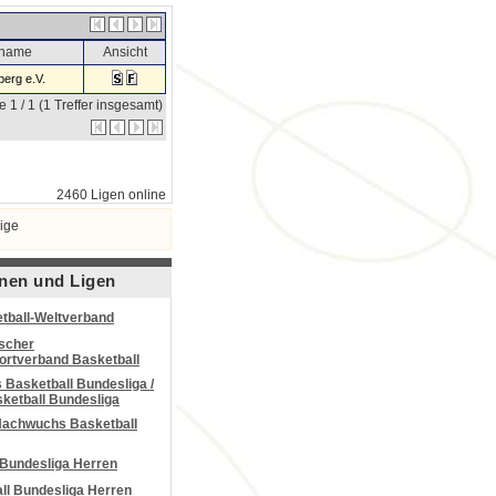
sname
Ansicht
erg e.V.
e 1 / 1 (1 Treffer insgesamt)
2460 Ligen online
ige
nen und Ligen
tball-Weltverband
scher
portverband Basketball
Basketball Bundesliga /
ketball Bundesliga
Nachwuchs Basketball
 Bundesliga Herren
all Bundesliga Herren