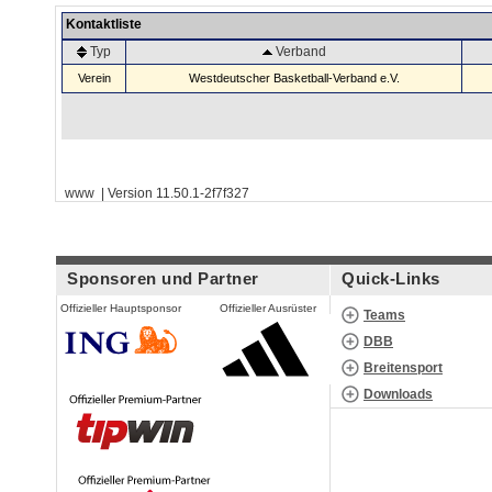
Kontaktliste
Typ
Verband
Verein
Westdeutscher Basketball-Verband e.V.
www | Version 11.50.1-2f7f327
Sponsoren und Partner
Quick-Links
Offizieller Hauptsponsor
Offizieller Ausrüster
Teams
DBB
Breitensport
Downloads