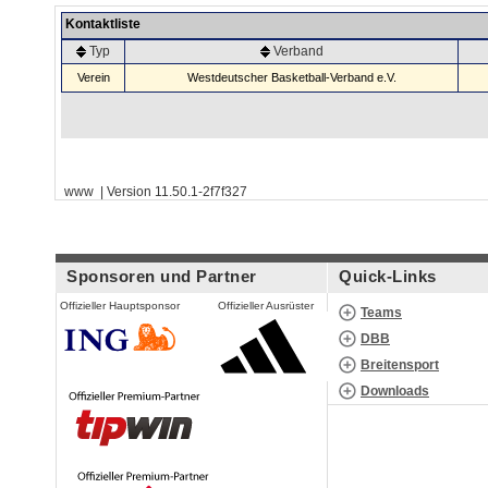
Kontaktliste
Typ
Verband
Verein
Westdeutscher Basketball-Verband e.V.
www | Version 11.50.1-2f7f327
Sponsoren und Partner
Quick-Links
Offizieller Hauptsponsor
Offizieller Ausrüster
Teams
DBB
Breitensport
Downloads