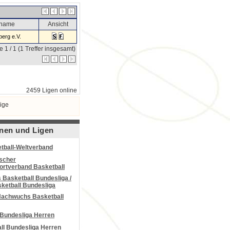
sname
Ansicht
erg e.V.
e 1 / 1 (1 Treffer insgesamt)
2459 Ligen online
ige
nen und Ligen
tball-Weltverband
scher
portverband Basketball
Basketball Bundesliga /
ketball Bundesliga
Nachwuchs Basketball
 Bundesliga Herren
all Bundesliga Herren