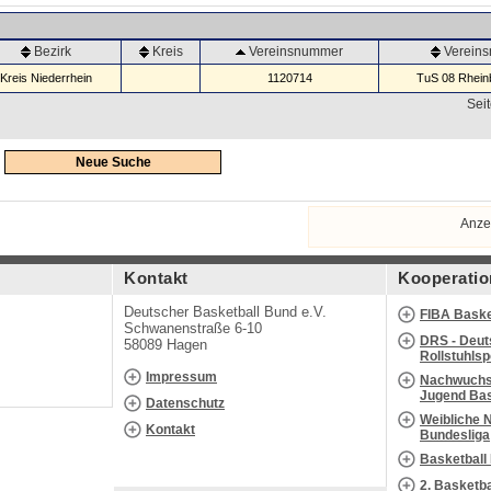
Bezirk
Kreis
Vereinsnummer
Verein
Kreis Niederrhein
1120714
TuS 08 Rheinb
Seit
Neue Suche
Anze
Kontakt
Kooperatio
Deutscher Basketball Bund e.V.
FIBA Baske
Schwanenstraße 6-10
DRS - Deut
58089 Hagen
Rollstuhls
Impressum
Nachwuchs 
Jugend Bas
Datenschutz
Weibliche 
Kontakt
Bundesliga
Basketball
2. Basketb