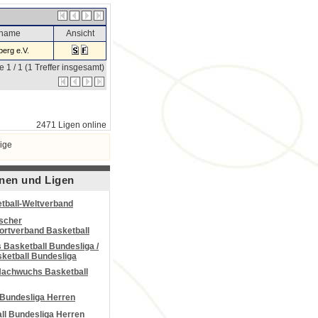
sname
Ansicht
erg e.V.
e 1 / 1 (1 Treffer insgesamt)
2471 Ligen online
ige
nen und Ligen
tball-Weltverband
scher
portverband Basketball
Basketball Bundesliga /
ketball Bundesliga
Nachwuchs Basketball
 Bundesliga Herren
all Bundesliga Herren