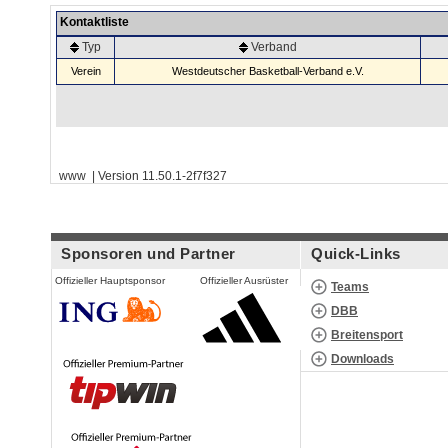
Kontaktliste
Typ
Verband
Verein
Westdeutscher Basketball-Verband e.V.
www | Version 11.50.1-2f7f327
Sponsoren und Partner
Quick-Links
Offizieller Hauptsponsor
Offizieller Ausrüster
Teams
DBB
Breitensport
Downloads