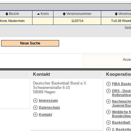
Bezirk
Kreis
Vereinsnummer
Verein
Kreis Niederrhein
1120714
TuS 08 Rheinb
Seit
Neue Suche
Anze
Kontakt
Kooperatio
Deutscher Basketball Bund e.V.
FIBA Baske
Schwanenstraße 6-10
DRS - Deut
58089 Hagen
Rollstuhls
Impressum
Nachwuchs 
Jugend Bas
Datenschutz
Weibliche 
Kontakt
Bundesliga
Basketball
2. Basketb