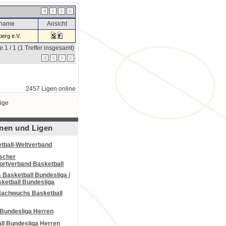
sname
Ansicht
erg e.V.
e 1 / 1 (1 Treffer insgesamt)
2457 Ligen online
ige
nen und Ligen
tball-Weltverband
scher
portverband Basketball
Basketball Bundesliga /
ketball Bundesliga
Nachwuchs Basketball
 Bundesliga Herren
all Bundesliga Herren