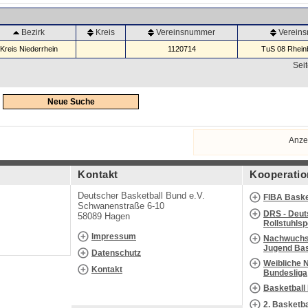
Bezirk
Kreis
Vereinsnummer
Verein
Kreis Niederrhein
1120714
TuS 08 Rheinb
Seit
Neue Suche
Anze
Kontakt
Kooperatio
Deutscher Basketball Bund e.V.
FIBA Baske
Schwanenstraße 6-10
DRS - Deut
58089 Hagen
Rollstuhls
Impressum
Nachwuchs 
Jugend Bas
Datenschutz
Weibliche 
Kontakt
Bundesliga
Basketball
2. Basketb