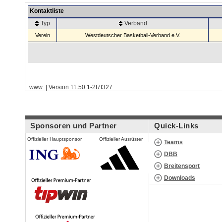
Kontaktliste
Typ
Verband
Verein
Westdeutscher Basketball-Verband e.V.
www | Version 11.50.1-2f7f327
Sponsoren und Partner
Quick-Links
Offizieller Hauptsponsor
Offizieller Ausrüster
Teams
DBB
Breitensport
Downloads