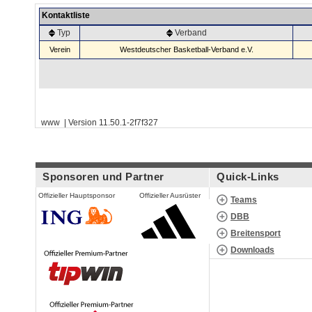
Kontaktliste
Typ
Verband
Verein
Westdeutscher Basketball-Verband e.V.
www | Version 11.50.1-2f7f327
Sponsoren und Partner
Quick-Links
Offizieller Hauptsponsor
Offizieller Ausrüster
Teams
DBB
Breitensport
Downloads