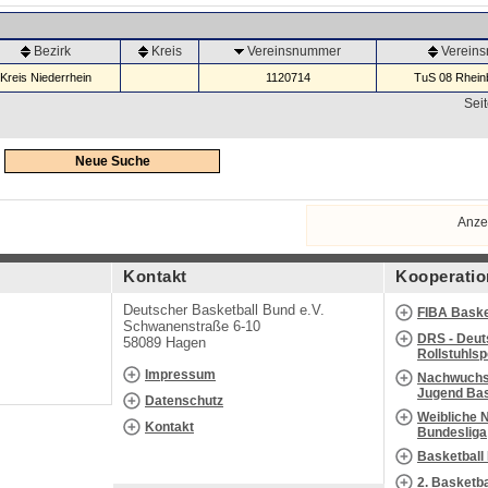
Bezirk
Kreis
Vereinsnummer
Verein
Kreis Niederrhein
1120714
TuS 08 Rheinb
Seit
Neue Suche
Anze
Kontakt
Kooperatio
Deutscher Basketball Bund e.V.
FIBA Baske
Schwanenstraße 6-10
DRS - Deut
58089 Hagen
Rollstuhls
Impressum
Nachwuchs 
Jugend Bas
Datenschutz
Weibliche 
Kontakt
Bundesliga
Basketball
2. Basketb