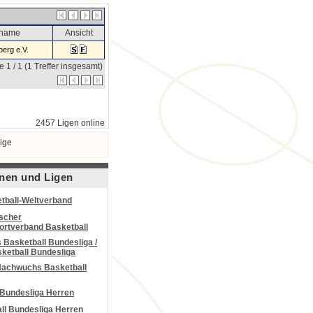
sname
Ansicht
erg e.V.
e 1 / 1 (1 Treffer insgesamt)
2457 Ligen online
ige
nen und Ligen
tball-Weltverband
scher
portverband Basketball
Basketball Bundesliga /
ketball Bundesliga
Nachwuchs Basketball
 Bundesliga Herren
all Bundesliga Herren