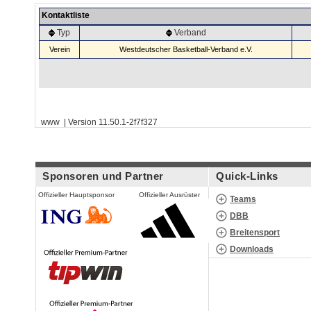
Kontaktliste
Typ
Verband
Verein
Westdeutscher Basketball-Verband e.V.
www | Version 11.50.1-2f7f327
Sponsoren und Partner
Quick-Links
Offizieller Hauptsponsor
Offizieller Ausrüster
Teams
DBB
Breitensport
Downloads