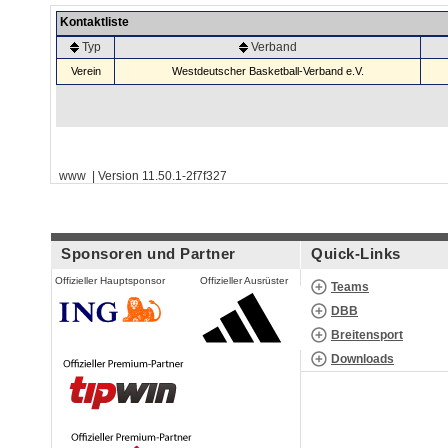
Kontaktliste
Typ
Verband
Verein
Westdeutscher Basketball-Verband e.V.
www | Version 11.50.1-2f7f327
Sponsoren und Partner
Quick-Links
Offizieller Hauptsponsor
Offizieller Ausrüster
Teams
DBB
Breitensport
Downloads