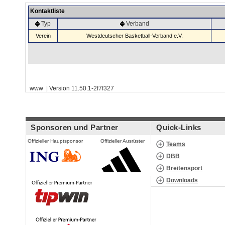
Kontaktliste
Typ
Verband
Verein
Westdeutscher Basketball-Verband e.V.
www | Version 11.50.1-2f7f327
Sponsoren und Partner
Quick-Links
Offizieller Hauptsponsor
Offizieller Ausrüster
Teams
DBB
Breitensport
Downloads