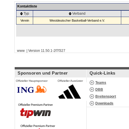
Kontaktliste
Typ
Verband
Verein
Westdeutscher Basketball-Verband e.V.
www | Version 11.50.1-2f7f327
Sponsoren und Partner
Quick-Links
Offizieller Hauptsponsor
Offizieller Ausrüster
Teams
DBB
Breitensport
Downloads