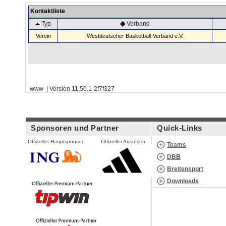
Kontaktliste
Typ
Verband
Verein
Westdeutscher Basketball-Verband e.V.
www | Version 11.50.1-2f7f327
Sponsoren und Partner
Quick-Links
Offizieller Hauptsponsor
Offizieller Ausrüster
Teams
DBB
Breitensport
Downloads