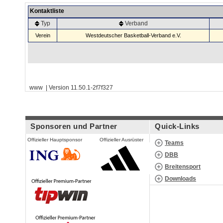
Kontaktliste
Typ
Verband
Verein
Westdeutscher Basketball-Verband e.V.
www | Version 11.50.1-2f7f327
Sponsoren und Partner
Quick-Links
Offizieller Hauptsponsor
Offizieller Ausrüster
Teams
DBB
Breitensport
Downloads