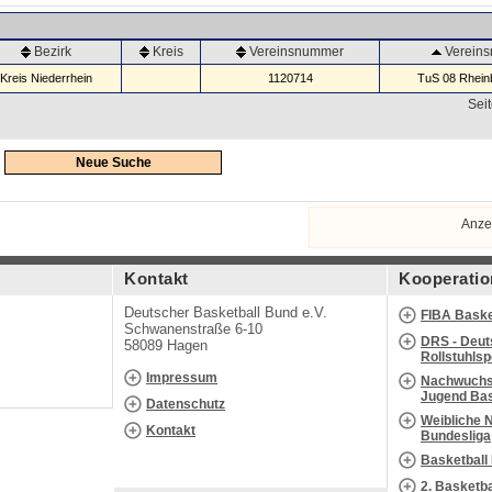
Bezirk
Kreis
Vereinsnummer
Verein
Kreis Niederrhein
1120714
TuS 08 Rheinb
Seit
Neue Suche
Anze
Kontakt
Kooperatio
Deutscher Basketball Bund e.V.
FIBA Baske
Schwanenstraße 6-10
DRS - Deut
58089 Hagen
Rollstuhls
Impressum
Nachwuchs 
Jugend Bas
Datenschutz
Weibliche 
Kontakt
Bundesliga
Basketball
2. Basketb