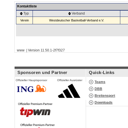
Kontaktliste
Typ
Verband
Verein
Westdeutscher Basketball-Verband e.V.
www | Version 11.50.1-2f7f327
Sponsoren und Partner
Quick-Links
Offizieller Hauptsponsor
Offizieller Ausrüster
Teams
DBB
Breitensport
Downloads