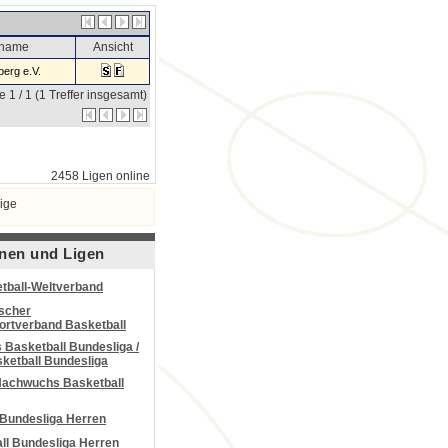
sname
Ansicht
erg e.V.
e 1 / 1 (1 Treffer insgesamt)
2458 Ligen online
ige
nen und Ligen
tball-Weltverband
scher
portverband Basketball
Basketball Bundesliga /
ketball Bundesliga
Nachwuchs Basketball
 Bundesliga Herren
all Bundesliga Herren