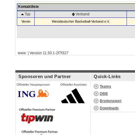
Kontaktliste
Typ
Verband
Verein
Westdeutscher Basketball-Verband e.V.
www | Version 11.50.1-2f7f327
Sponsoren und Partner
Quick-Links
Offizieller Hauptsponsor
Offizieller Ausrüster
Teams
DBB
Breitensport
Downloads