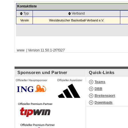
Kontaktliste
Typ
Verband
Verein
Westdeutscher Basketball-Verband e.V.
www | Version 11.50.1-2f7f327
Sponsoren und Partner
Quick-Links
Offizieller Hauptsponsor
Offizieller Ausrüster
Teams
DBB
Breitensport
Downloads