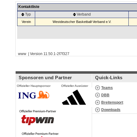
Kontaktliste
Typ
Verband
Verein
Westdeutscher Basketball-Verband e.V.
www | Version 11.50.1-2f7f327
Sponsoren und Partner
Quick-Links
Offizieller Hauptsponsor
Offizieller Ausrüster
Teams
DBB
Breitensport
Downloads