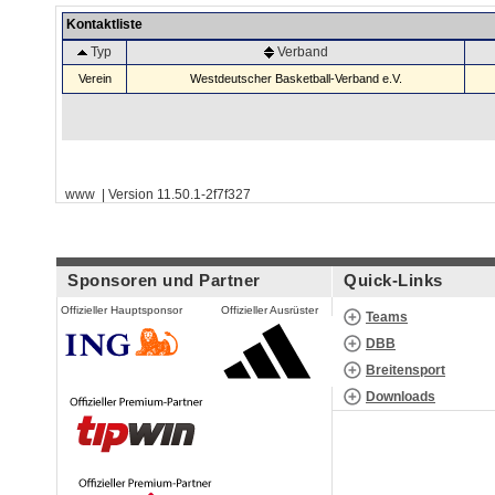
Kontaktliste
Typ
Verband
Verein
Westdeutscher Basketball-Verband e.V.
www | Version 11.50.1-2f7f327
Sponsoren und Partner
Quick-Links
Offizieller Hauptsponsor
Offizieller Ausrüster
Teams
DBB
Breitensport
Downloads