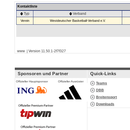
Kontaktliste
Typ
Verband
Verein
Westdeutscher Basketball-Verband e.V.
www | Version 11.50.1-2f7f327
Sponsoren und Partner
Quick-Links
Offizieller Hauptsponsor
Offizieller Ausrüster
Teams
DBB
Breitensport
Downloads