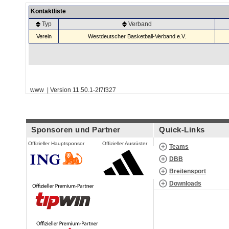
Kontaktliste
Typ
Verband
Verein
Westdeutscher Basketball-Verband e.V.
www | Version 11.50.1-2f7f327
Sponsoren und Partner
Quick-Links
Offizieller Hauptsponsor
Offizieller Ausrüster
Teams
DBB
Breitensport
Downloads