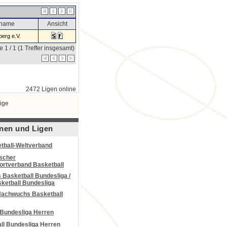
sname
Ansicht
erg e.V.
e 1 / 1 (1 Treffer insgesamt)
2472 Ligen online
ige
nen und Ligen
tball-Weltverband
scher
portverband Basketball
Basketball Bundesliga /
ketball Bundesliga
Nachwuchs Basketball
 Bundesliga Herren
all Bundesliga Herren