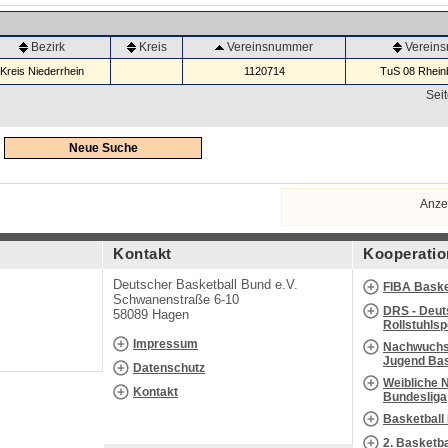
Bezirk
Kreis
Vereinsnummer
Verein
Kreis Niederrhein
1120714
TuS 08 Rheinb
Seit
Neue Suche
Anze
Kontakt
Kooperatio
Deutscher Basketball Bund e.V.
FIBA Baske
Schwanenstraße 6-10
DRS - Deut
58089 Hagen
Rollstuhls
Impressum
Nachwuchs 
Jugend Bas
Datenschutz
Weibliche 
Kontakt
Bundesliga
Basketball
2. Basketb