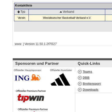
Kontaktliste
Typ
Verband
Verein
Westdeutscher Basketball-Verband e.V.
www | Version 11.50.1-2f7f327
Sponsoren und Partner
Quick-Links
Offizieller Hauptsponsor
Offizieller Ausrüster
Teams
DBB
Breitensport
Downloads