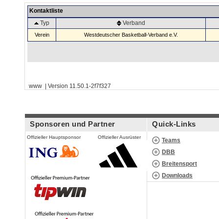
Kontaktliste
Typ
Verband
Verein
Westdeutscher Basketball-Verband e.V.
www | Version 11.50.1-2f7f327
Sponsoren und Partner
Quick-Links
Offizieller Hauptsponsor
Offizieller Ausrüster
Teams
DBB
Breitensport
Downloads