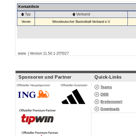
Kontaktliste
Typ
Verband
Verein
Westdeutscher Basketball-Verband e.V.
www | Version 11.50.1-2f7f327
Sponsoren und Partner
Quick-Links
Offizieller Hauptsponsor
Offizieller Ausrüster
Teams
DBB
Breitensport
Downloads