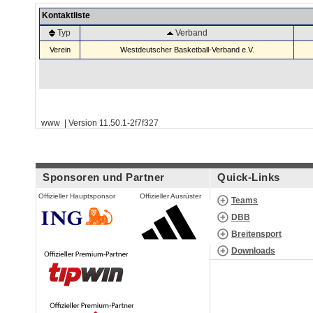
Kontaktliste
Typ
Verband
Verein
Westdeutscher Basketball-Verband e.V.
www | Version 11.50.1-2f7f327
Sponsoren und Partner
Quick-Links
Offizieller Hauptsponsor
Offizieller Ausrüster
Teams
DBB
Breitensport
Downloads