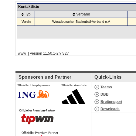
Kontaktliste
Typ
Verband
Verein
Westdeutscher Basketball-Verband e.V.
www | Version 11.50.1-2f7f327
Sponsoren und Partner
Quick-Links
Offizieller Hauptsponsor
Offizieller Ausrüster
Teams
DBB
Breitensport
Downloads