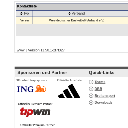
Kontaktliste
Typ
Verband
Verein
Westdeutscher Basketball-Verband e.V.
www | Version 11.50.1-2f7f327
Sponsoren und Partner
Quick-Links
Offizieller Hauptsponsor
Offizieller Ausrüster
Teams
DBB
Breitensport
Downloads