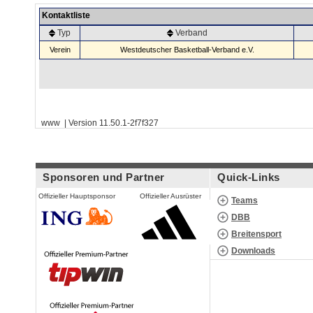
Kontaktliste
Typ
Verband
Verein
Westdeutscher Basketball-Verband e.V.
www | Version 11.50.1-2f7f327
Sponsoren und Partner
Quick-Links
Offizieller Hauptsponsor
Offizieller Ausrüster
Teams
DBB
Breitensport
Downloads