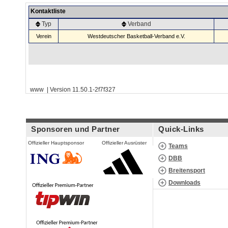
Kontaktliste
Typ
Verband
Verein
Westdeutscher Basketball-Verband e.V.
www | Version 11.50.1-2f7f327
Sponsoren und Partner
Quick-Links
Offizieller Hauptsponsor
Offizieller Ausrüster
Teams
DBB
Breitensport
Downloads