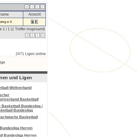
sname
Ansicht
erg e.V.
e 1 / 1 (1 Treffer insgesamt)
2471 Ligen online
ige
nen und Ligen
tball-Weltverband
scher
portverband Basketball
Basketball Bundesliga /
ketball Bundesliga
Nachwuchs Basketball
 Bundesliga Herren
all Bundesliga Herren