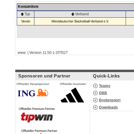
Kontaktliste
Typ
Verband
Verein
Westdeutscher Basketball-Verband e.V.
www | Version 11.50.1-2f7f327
Sponsoren und Partner
Quick-Links
Offizieller Hauptsponsor
Offizieller Ausrüster
Teams
DBB
Breitensport
Downloads