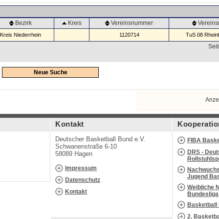
Bezirk
Kreis
Vereinsnummer
Verein
Kreis Niederrhein
1120714
TuS 08 Rheinb
Seit
Neue Suche
Anze
Kontakt
Kooperatio
Deutscher Basketball Bund e.V.
FIBA Baske
Schwanenstraße 6-10
DRS - Deut
58089 Hagen
Rollstuhls
Impressum
Nachwuchs 
Jugend Bas
Datenschutz
Weibliche 
Kontakt
Bundesliga
Basketball
2. Basketb