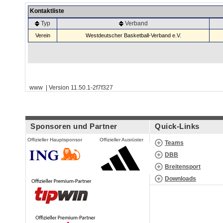
Kontaktliste
Typ
Verband
Verein
Westdeutscher Basketball-Verband e.V.
www | Version 11.50.1-2f7f327
Sponsoren und Partner
Quick-Links
Offizieller Hauptsponsor
Offizieller Ausrüster
Teams
DBB
Breitensport
Downloads