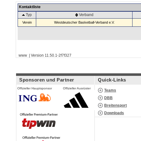
Kontaktliste
Typ
Verband
Verein
Westdeutscher Basketball-Verband e.V.
www | Version 11.50.1-2f7f327
Sponsoren und Partner
Quick-Links
Offizieller Hauptsponsor
Offizieller Ausrüster
Teams
DBB
Breitensport
Downloads