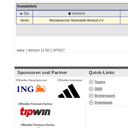
Kontaktliste
Typ
Verband
Verein
Westdeutscher Basketball-Verband e.V.
www | Version 11.50.1-2f7f327
Sponsoren und Partner
Quick-Links
Offizieller Hauptsponsor
Offizieller Ausrüster
Teams
DBB
Breitensport
Downloads