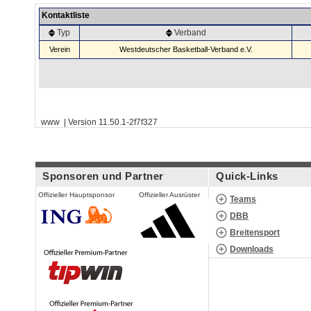
Kontaktliste
Typ
Verband
Verein
Westdeutscher Basketball-Verband e.V.
www | Version 11.50.1-2f7f327
Sponsoren und Partner
Quick-Links
Offizieller Hauptsponsor
Offizieller Ausrüster
Teams
DBB
Breitensport
Downloads