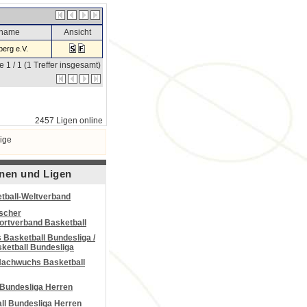
sname
Ansicht
erg e.V.
e 1 / 1 (1 Treffer insgesamt)
2457 Ligen online
ige
nen und Ligen
tball-Weltverband
scher
portverband Basketball
Basketball Bundesliga /
ketball Bundesliga
Nachwuchs Basketball
 Bundesliga Herren
all Bundesliga Herren