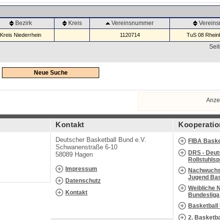
Bezirk
Kreis
Vereinsnummer
Verein
Kreis Niederrhein
1120714
TuS 08 Rheinb
Seit
Neue Suche
Anze
Kontakt
Kooperatio
Deutscher Basketball Bund e.V.
FIBA Baske
Schwanenstraße 6-10
DRS - Deut
58089 Hagen
Rollstuhls
Impressum
Nachwuchs 
Jugend Bas
Datenschutz
Weibliche 
Kontakt
Bundesliga
Basketball
2. Basketb