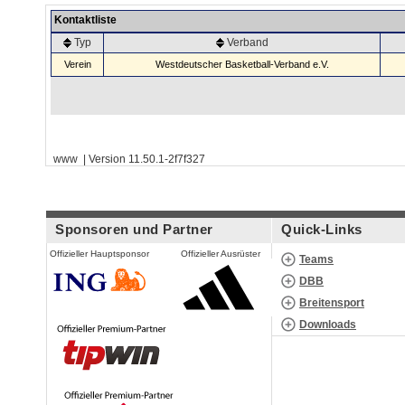
Kontaktliste
Typ
Verband
Verein
Westdeutscher Basketball-Verband e.V.
www | Version 11.50.1-2f7f327
Sponsoren und Partner
Quick-Links
Offizieller Hauptsponsor
Offizieller Ausrüster
Teams
DBB
Breitensport
Downloads