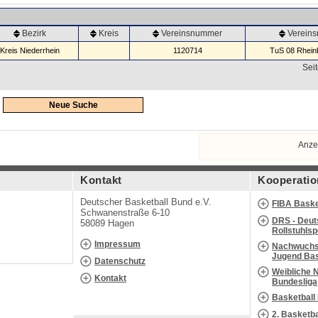
Bezirk
Kreis
Vereinsnummer
Verein
Kreis Niederrhein
1120714
TuS 08 Rheinb
Seit
Neue Suche
Anze
Kontakt
Kooperatio
Deutscher Basketball Bund e.V.
FIBA Baske
Schwanenstraße 6-10
DRS - Deut
58089 Hagen
Rollstuhls
Impressum
Nachwuchs 
Jugend Bas
Datenschutz
Weibliche 
Kontakt
Bundesliga
Basketball
2. Basketb