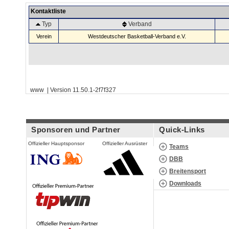
Kontaktliste
Typ
Verband
Verein
Westdeutscher Basketball-Verband e.V.
www | Version 11.50.1-2f7f327
Sponsoren und Partner
Quick-Links
Offizieller Hauptsponsor
Offizieller Ausrüster
Teams
DBB
Breitensport
Downloads