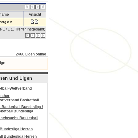
sname
Ansicht
erg e.V.
e 1 / 1 (1 Treffer insgesamt)
2460 Ligen online
ige
nen und Ligen
tball-Weltverband
scher
portverband Basketball
Basketball Bundesliga /
ketball Bundesliga
Nachwuchs Basketball
 Bundesliga Herren
all Bundesliga Herren