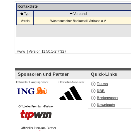
Kontaktliste
Typ
Verband
Verein
Westdeutscher Basketball-Verband e.V.
www | Version 11.50.1-2f7f327
Sponsoren und Partner
Quick-Links
Offizieller Hauptsponsor
Offizieller Ausrüster
Teams
DBB
Breitensport
Downloads