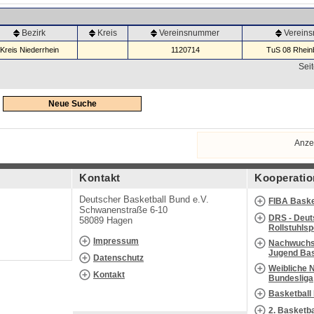
Bezirk
Kreis
Vereinsnummer
Verein
Kreis Niederrhein
1120714
TuS 08 Rheinb
Seit
Neue Suche
Anze
Kontakt
Kooperatio
Deutscher Basketball Bund e.V.
FIBA Baske
Schwanenstraße 6-10
DRS - Deut
58089 Hagen
Rollstuhls
Impressum
Nachwuchs 
Jugend Bas
Datenschutz
Weibliche 
Kontakt
Bundesliga
Basketball
2. Basketb