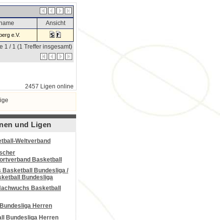
sname
Ansicht
erg e.V.
e 1 / 1 (1 Treffer insgesamt)
2457 Ligen online
ige
nen und Ligen
tball-Weltverband
scher
portverband Basketball
Basketball Bundesliga /
ketball Bundesliga
Nachwuchs Basketball
 Bundesliga Herren
all Bundesliga Herren