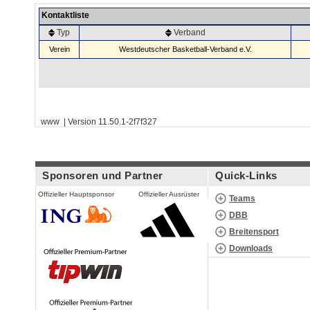
Kontaktliste
Typ
Verband
Verein
Westdeutscher Basketball-Verband e.V.
www | Version 11.50.1-2f7f327
Sponsoren und Partner
Quick-Links
Offizieller Hauptsponsor
Offizieller Ausrüster
Teams
DBB
Breitensport
Downloads