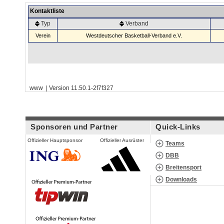
Kontaktliste
Typ
Verband
Verein
Westdeutscher Basketball-Verband e.V.
www | Version 11.50.1-2f7f327
Sponsoren und Partner
Quick-Links
Offizieller Hauptsponsor
Offizieller Ausrüster
Teams
DBB
Breitensport
Downloads