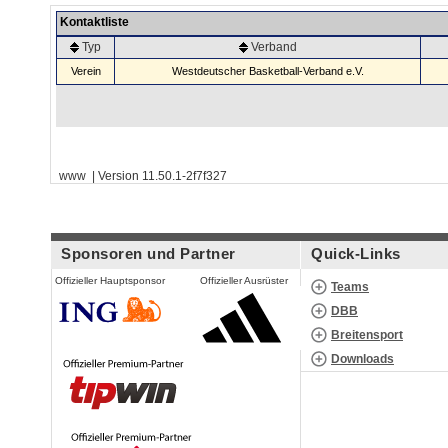
Kontaktliste
Typ
Verband
Verein
Westdeutscher Basketball-Verband e.V.
www | Version 11.50.1-2f7f327
Sponsoren und Partner
Quick-Links
Offizieller Hauptsponsor
Offizieller Ausrüster
Teams
DBB
Breitensport
Downloads