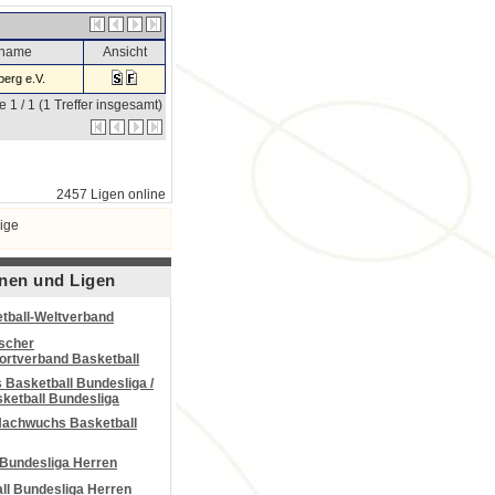
sname
Ansicht
erg e.V.
e 1 / 1 (1 Treffer insgesamt)
2457 Ligen online
ige
nen und Ligen
tball-Weltverband
scher
portverband Basketball
Basketball Bundesliga /
ketball Bundesliga
Nachwuchs Basketball
 Bundesliga Herren
all Bundesliga Herren