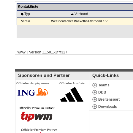
Kontaktliste
Typ
Verband
Verein
Westdeutscher Basketball-Verband e.V.
www | Version 11.50.1-2f7f327
Sponsoren und Partner
Quick-Links
Offizieller Hauptsponsor
Offizieller Ausrüster
Teams
DBB
Breitensport
Downloads