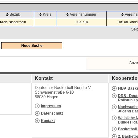
Bezirk
Kreis
Vereinsnummer
Verein
Kreis Niederrhein
1120714
TuS 08 Rheinb
Seit
Neue Suche
Anze
Kontakt
Kooperatio
Deutscher Basketball Bund e.V.
FIBA Baske
Schwanenstraße 6-10
DRS - Deut
58089 Hagen
Rollstuhls
Impressum
Nachwuchs 
Jugend Bas
Datenschutz
Weibliche 
Kontakt
Bundesliga
Basketball
2. Basketb