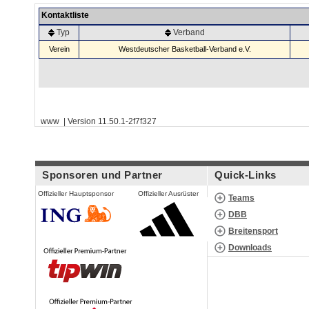
Kontaktliste
Typ
Verband
Verein
Westdeutscher Basketball-Verband e.V.
www | Version 11.50.1-2f7f327
Sponsoren und Partner
Quick-Links
Offizieller Hauptsponsor
Offizieller Ausrüster
Teams
DBB
Breitensport
Downloads