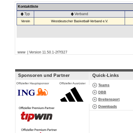
Kontaktliste
Typ
Verband
Verein
Westdeutscher Basketball-Verband e.V.
www | Version 11.50.1-2f7f327
Sponsoren und Partner
Quick-Links
Offizieller Hauptsponsor
Offizieller Ausrüster
Teams
DBB
Breitensport
Downloads