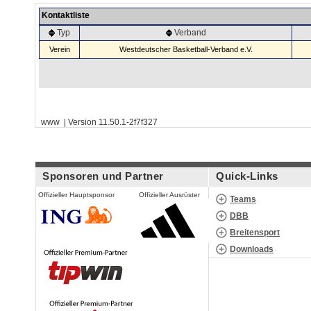
Kontaktliste
Typ
Verband
Verein
Westdeutscher Basketball-Verband e.V.
www | Version 11.50.1-2f7f327
Sponsoren und Partner
Quick-Links
Offizieller Hauptsponsor
Offizieller Ausrüster
Teams
DBB
Breitensport
Downloads