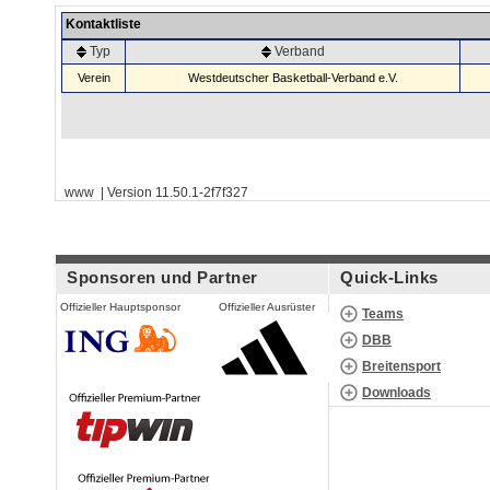
Kontaktliste
Typ
Verband
Verein
Westdeutscher Basketball-Verband e.V.
www | Version 11.50.1-2f7f327
Sponsoren und Partner
Quick-Links
Offizieller Hauptsponsor
Offizieller Ausrüster
Teams
DBB
Breitensport
Downloads