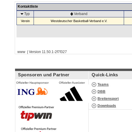
Kontaktliste
Typ
Verband
Verein
Westdeutscher Basketball-Verband e.V.
www | Version 11.50.1-2f7f327
Sponsoren und Partner
Quick-Links
Offizieller Hauptsponsor
Offizieller Ausrüster
Teams
DBB
Breitensport
Downloads