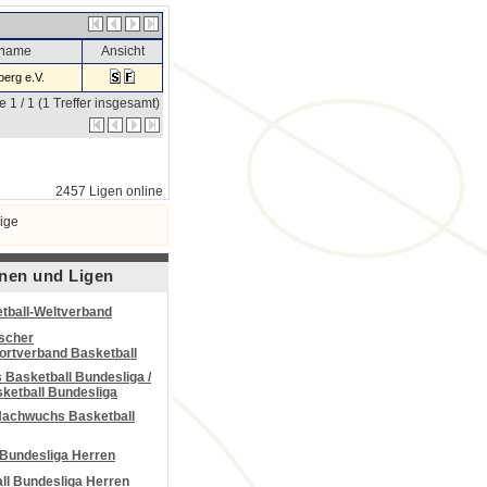
sname
Ansicht
erg e.V.
e 1 / 1 (1 Treffer insgesamt)
2457 Ligen online
ige
nen und Ligen
tball-Weltverband
scher
portverband Basketball
Basketball Bundesliga /
ketball Bundesliga
Nachwuchs Basketball
 Bundesliga Herren
all Bundesliga Herren