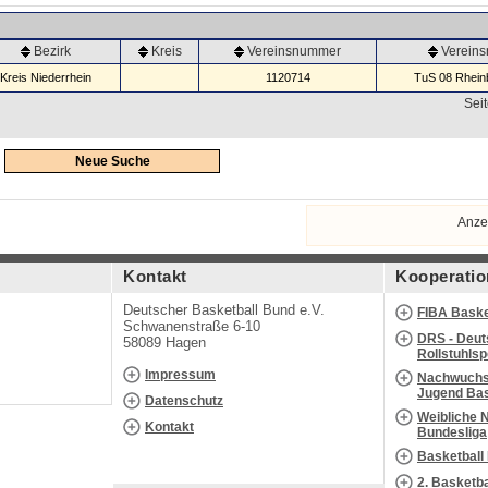
Bezirk
Kreis
Vereinsnummer
Verein
Kreis Niederrhein
1120714
TuS 08 Rheinb
Seit
Neue Suche
Anze
Kontakt
Kooperatio
Deutscher Basketball Bund e.V.
FIBA Baske
Schwanenstraße 6-10
DRS - Deut
58089 Hagen
Rollstuhls
Impressum
Nachwuchs 
Jugend Bas
Datenschutz
Weibliche 
Kontakt
Bundesliga
Basketball
2. Basketb