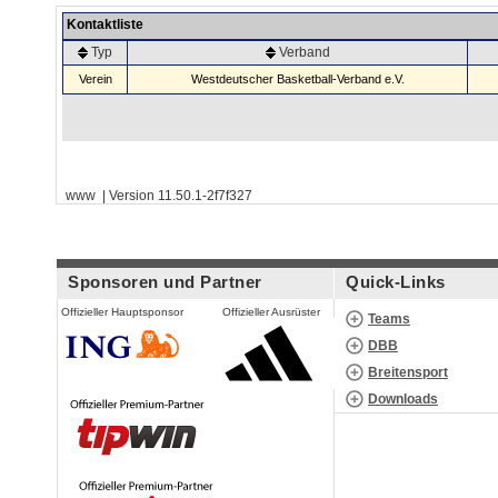
Kontaktliste
Typ
Verband
Verein
Westdeutscher Basketball-Verband e.V.
www | Version 11.50.1-2f7f327
Sponsoren und Partner
Quick-Links
Offizieller Hauptsponsor
Offizieller Ausrüster
Teams
DBB
Breitensport
Downloads