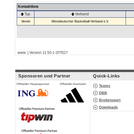
Kontaktliste
Typ
Verband
Verein
Westdeutscher Basketball-Verband e.V.
www | Version 11.50.1-2f7f327
Sponsoren und Partner
Quick-Links
Offizieller Hauptsponsor
Offizieller Ausrüster
Teams
DBB
Breitensport
Downloads