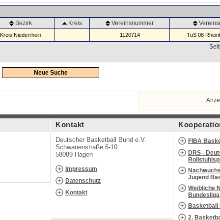
Bezirk
Kreis
Vereinsnummer
Verein
Kreis Niederrhein
1120714
TuS 08 Rheinb
Seit
Neue Suche
Anze
Kontakt
Kooperatio
Deutscher Basketball Bund e.V.
FIBA Baske
Schwanenstraße 6-10
DRS - Deut
58089 Hagen
Rollstuhls
Impressum
Nachwuchs 
Jugend Bas
Datenschutz
Weibliche 
Kontakt
Bundesliga
Basketball
2. Basketb